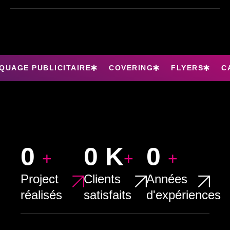
QUAGE PUBLICITAIRE
COVERING
FLYERS
C
0
0
K
0
+
+
+
Project
Clients
Années
réalisés
satisfaits
d'expériences