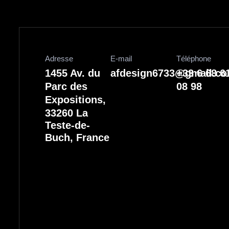
Adresse
E-mail
Téléphone
1455 Av. du
afdesign6733@gmail.c
+33 6 68 6
Parc des
08 98
Expositions,
33260 La
Teste-de-
Buch, France