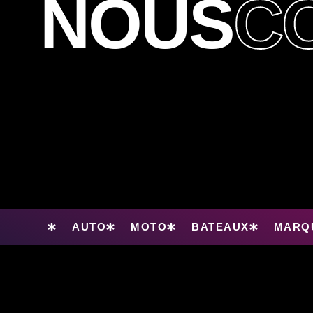
NOUS
C
AUTO
MOTO
BATEAUX
MARQU