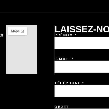
LAISSEZ-N
om
1
PRÉNOM *
E-MAIL *
TÉLÉPHONE *
OBJET