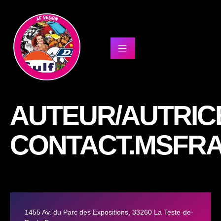
AUTEUR/AUTRICE
CONTACT.MSFR
1455 Av. du Parc des Expositions, 33260 La Teste-de-